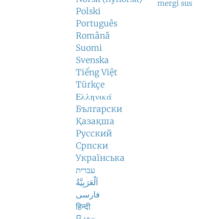
mergi sus
Polski
Português
Română
Suomi
Svenska
Tiếng Việt
Türkçe
Ελληνικά
Български
Қазақша
Русский
Српски
Українська
עברית
اَلْعَرَبِيَّةُ
فارسی
हिन्दी