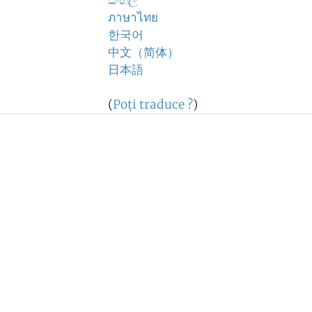
සිංහල
ภาษาไทย
한국어
中文（简体）
日本語
(
Poţi traduce ?
)