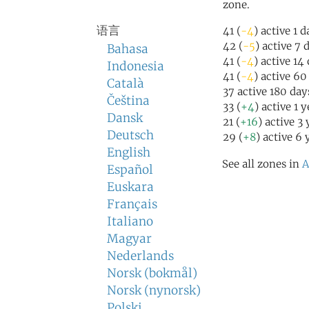
zone.
语言
41 (
-4
) active 1 
42 (
-5
) active 7 
Bahasa
41 (
-4
) active 14
Indonesia
41 (
-4
) active 60
Català
37 active 180 day
Čeština
33 (
+4
) active 1 
Dansk
21 (
+16
) active 3
Deutsch
29 (
+8
) active 6 
English
See all zones in
A
Español
Euskara
Français
Italiano
Magyar
Nederlands
Norsk (bokmål)
Norsk (nynorsk)
Polski