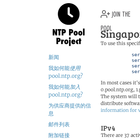
join the
pool
Singapo
To use this speci
	   server 0.sg.pool.ntp.org

新闻
	   server 1.sg.pool.ntp.org

	   server 2.sg.pool.ntp.org

我如何能
使用
	   se
pool.ntp.org?
In most cases it'
我如何能
加入
0.pool.ntp.org, 1
pool.ntp.org?
The system will t
distribute softwa
为供应商提供的信
information for 
息
邮件列表
IPv4
附加链接
There are 37 acti