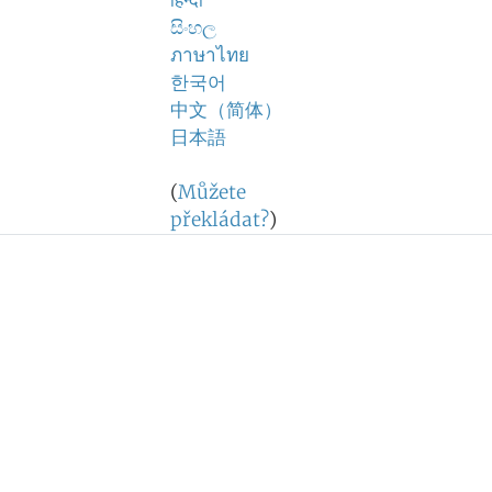
हिन्दी
සිංහල
ภาษาไทย
한국어
中文（简体）
日本語
(
Můžete
překládat?
)