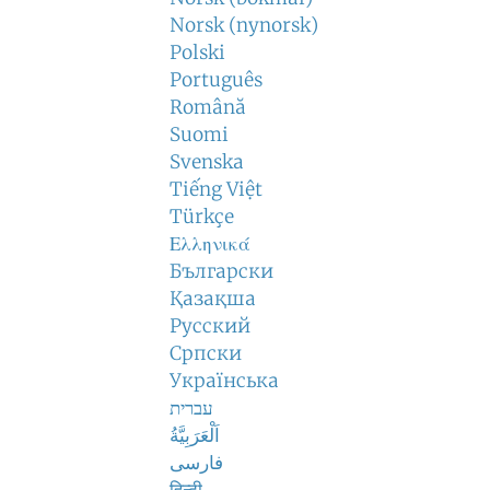
Norsk (nynorsk)
Polski
Português
Română
Suomi
Svenska
Tiếng Việt
Türkçe
Ελληνικά
Български
Қазақша
Русский
Српски
Українська
עברית
اَلْعَرَبِيَّةُ
فارسی