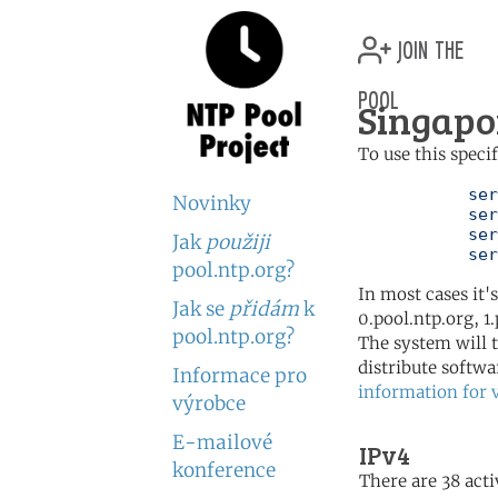
join the
pool
Singapo
To use this speci
	   server 0.sg.pool.ntp.org

Novinky
	   server 1.sg.pool.ntp.org

	   server 2.sg.pool.ntp.org

Jak
použiji
	   se
pool.ntp.org?
In most cases it'
Jak se
přidám
k
0.pool.ntp.org, 1
pool.ntp.org?
The system will t
distribute softwa
Informace pro
information for 
výrobce
E-mailové
IPv4
konference
There are 38 acti