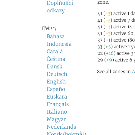
zone.
Doplňující
odkazy
41 (
-3
) active 1 d
41 (
-3
) active 7 
41 (
-3
) active 14
Překlady
41 (
-3
) active 60
Bahasa
37 (
+1
) active 18
Indonesia
33 (
+5
) active 1 
Català
22 (
+16
) active 3
Čeština
29 (
+9
) active 6
Dansk
See all zones in
A
Deutsch
English
Español
Euskara
Français
Italiano
Magyar
Nederlands
Norsk (bokmål)