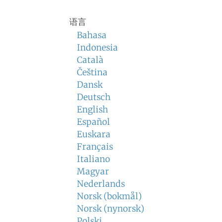
语言
Bahasa
Indonesia
Català
Čeština
Dansk
Deutsch
English
Español
Euskara
Français
Italiano
Magyar
Nederlands
Norsk (bokmål)
Norsk (nynorsk)
Polski