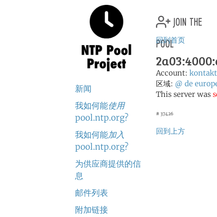
join the
pool
回到首页
2a03:4000:a
Account:
kontak
区域:
@
de
europ
新闻
This server was
s
我如何能
使用
# 37426
pool.ntp.org?
回到上方
我如何能
加入
pool.ntp.org?
为供应商提供的信
息
邮件列表
附加链接