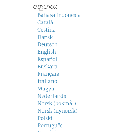
අනුවාදය
Bahasa Indonesia
Català
Čeština
Dansk
Deutsch
English
Español
Euskara
Français
Italiano
Magyar
Nederlands
Norsk (bokmål)
Norsk (nynorsk)
Polski
Português