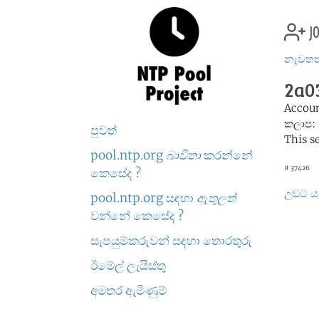
jo
නැවතත් 
2a03
Accou
කලාප:
පුවත්
This s
pool.ntp.org
බාවිතා
කරන්නේ
# 37426
කෙසේද ?
උඩට ය
pool.ntp.org සඳහා
ඇතුලත්
වන්නේ කෙසේද ?
සැපයුම්කරුවන් සඳහා තොරතුරු
ඊමේල් ලැයිස්තු
අමතර ඇමිණුම්