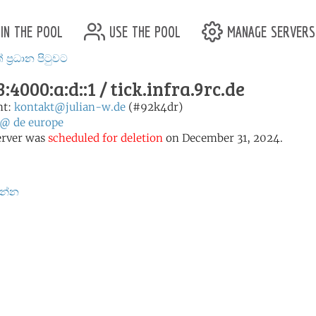
in the pool
use the pool
manage servers
ප්‍රධාන පිටුවට
:4000:a:d::1 / tick.infra.9rc.de
nt:
kontakt@julian-w.de
(#92k4dr)
@
de
europe
erver was
scheduled for deletion
on December 31, 2024.
න්න