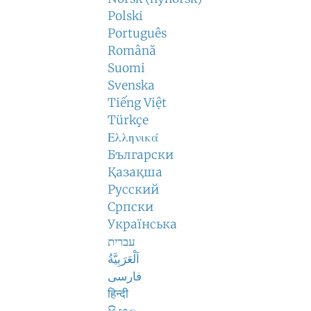
Polski
Português
Română
Suomi
Svenska
Tiếng Việt
Türkçe
Ελληνικά
Български
Қазақша
Русский
Српски
Українська
עברית
اَلْعَرَبِيَّةُ
فارسی
हिन्दी