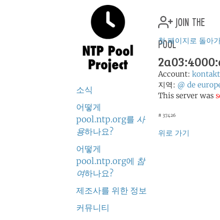
join the
pool
첫 페이지로 돌아
2a03:4000:a
Account:
kontak
지역:
@
de
europ
소식
This server was
s
어떻게
# 37426
pool.ntp.org를
사
용
하나요?
위로 가기
어떻게
pool.ntp.org에
참
여
하나요?
제조사를 위한 정보
커뮤니티