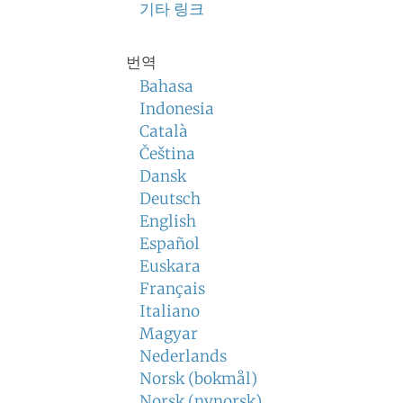
기타 링크
번역
Bahasa
Indonesia
Català
Čeština
Dansk
Deutsch
English
Español
Euskara
Français
Italiano
Magyar
Nederlands
Norsk (bokmål)
Norsk (nynorsk)