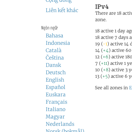
Cộng đồng
IPv4
Liên kết khác
There are 18 activ
zone.
Ngôn ngữ
18 active 1 day a
Bahasa
18 active 7 days 
Indonesia
19 (
-1
) active 14 
Català
14 (
+4
) active 6
12 (
+6
) active 18
Čeština
7 (
+11
) active 1 y
Dansk
10 (
+8
) active 3 
Deutsch
13 (
+5
) active 6 
English
Español
See all zones in
E
Euskara
Français
Italiano
Magyar
Nederlands
Norsk (bokmål)