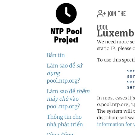
join the
pool
Luxembo
We need more serv
static IP, please
Bản tin
To use this speci
Làm sao để
sử
	   server 0.lu.pool.ntp.org

dụng
	   server 1.lu.pool.ntp.org

pool.ntp.org?
	   server 2.lu.pool.ntp.org

	   se
Làm sao để
thêm
In most cases it'
máy chủ
vào
0.pool.ntp.org, 1
pool.ntp.org?
The system will t
Thông tin cho
distribute softwa
nhà phát triển
information for 