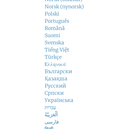
Norsk (nynorsk)
Polski
Português
Română
Suomi
Svenska
Tiếng Việt
Türkçe
Ελληνικά
Български
Қазақша
Русский
Српски
Українська
עברית
اَلْعَرَبِيَّةُ
فارسی