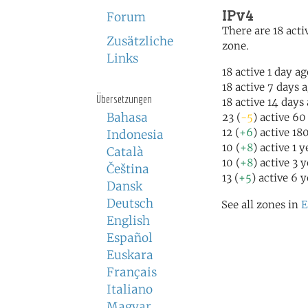
IPv4
Forum
There are 18 activ
Zusätzliche
zone.
Links
18 active 1 day a
18 active 7 days 
Übersetzungen
18 active 14 days
Bahasa
23 (
-5
) active 60
12 (
+6
) active 18
Indonesia
10 (
+8
) active 1 
Català
10 (
+8
) active 3 
Čeština
13 (
+5
) active 6 
Dansk
Deutsch
See all zones in
E
English
Español
Euskara
Français
Italiano
Magyar