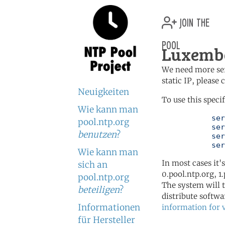
join the
pool
Luxembo
We need more serv
static IP, please
Neuigkeiten
To use this speci
Wie kann man
	   server 0.lu.pool.ntp.org

pool.ntp.org
	   server 1.lu.pool.ntp.org

benutzen
?
	   server 2.lu.pool.ntp.org

	   se
Wie kann man
In most cases it'
sich an
0.pool.ntp.org, 1
pool.ntp.org
The system will t
beteiligen
?
distribute softwa
Informationen
information for 
für Hersteller