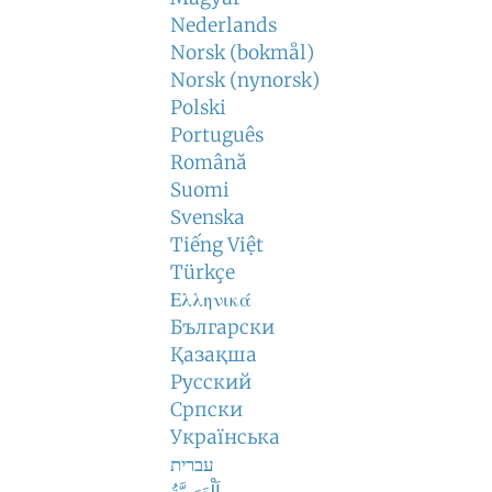
Nederlands
Norsk (bokmål)
Norsk (nynorsk)
Polski
Português
Română
Suomi
Svenska
Tiếng Việt
Türkçe
Ελληνικά
Български
Қазақша
Русский
Српски
Українська
עברית