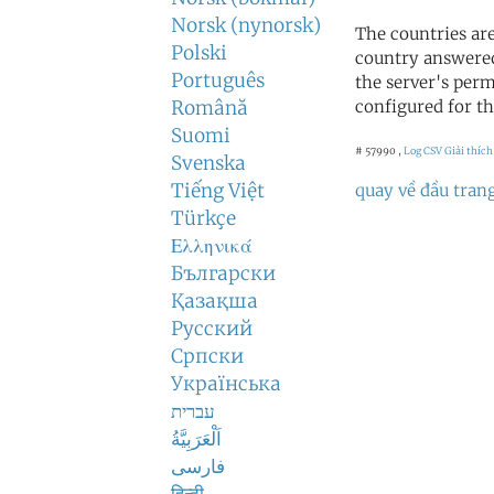
Norsk (nynorsk)
The countries ar
Polski
country answered
Português
the server's perm
Română
configured for th
Suomi
# 57990 ,
Log CSV
Giải thích
Svenska
Tiếng Việt
quay về đầu tran
Türkçe
Ελληνικά
Български
Қазақша
Русский
Српски
Українська
עברית
اَلْعَرَبِيَّةُ
فارسی