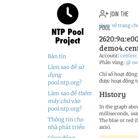
join the
pool
Quay về trang ch
2620:9a:e00
demo4.cent
Account:
centerc
Bản tin
Phân vùng:
@
no
Làm sao để
sử
Chỉ số hoạt động
dụng
được hoạt động t
pool.ntp.org?
History
Làm sao để
thêm
máy chủ
vào
In the graph abov
pool.ntp.org?
milliseconds, usin
Thông tin cho
The blue or red (
nhà phát triển
axis).