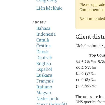
Cộng đồng
Please upgrade
Liên kết khác
Components to 
Recommended 
Ngôn ngữ
Bahasa
Indonesia
Client dist
Català
Čeština
Dansk
Deutsch
English
Español
Euskara
Français
Italiano
Magyar
The units are in
Nederlands
DNS queries from
Norsk (bokmål)