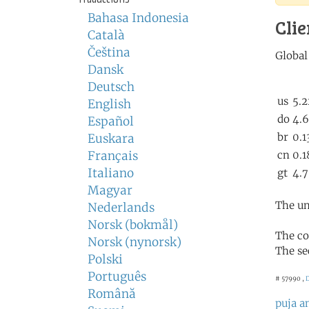
Bahasa Indonesia
Clie
Català
Čeština
Dansk
Deutsch
English
Español
Euskara
Français
Italiano
Magyar
The un
Nederlands
Norsk (bokmål)
The co
Norsk (nynorsk)
The se
Polski
Português
# 57990 ,
D
Română
puja 