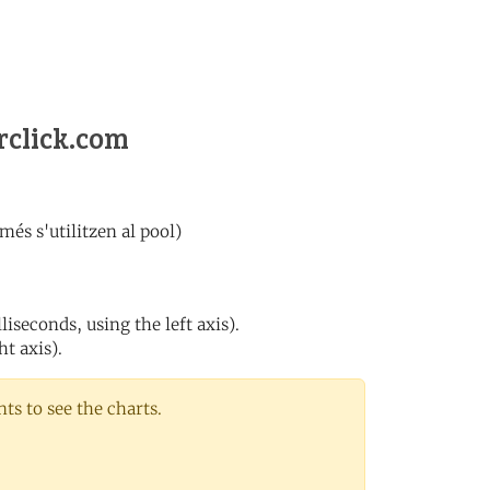
rclick.com
és s'utilitzen al pool)
iseconds, using the left axis).
ht axis).
s to see the charts.