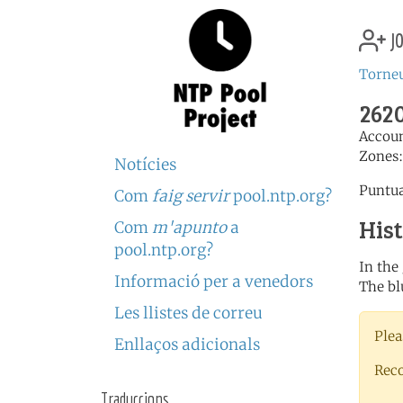
jo
Torneu
2620
Accou
Zones
Notícies
Puntua
Com
faig servir
pool.ntp.org?
His
Com
m'apunto
a
pool.ntp.org?
In the
Informació per a venedors
The bl
Les llistes de correu
Plea
Enllaços adicionals
Rec
Traduccions