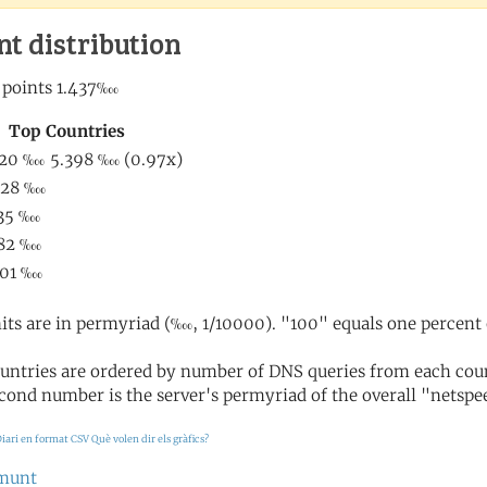
nt distribution
its are in permyriad (‱, 1/10000). "100" equals one percent 
untries are ordered by number of DNS queries from each coun
cond number is the server's permyriad of the overall "netspee
iari en format CSV
Què volen dir els gràfics?
amunt