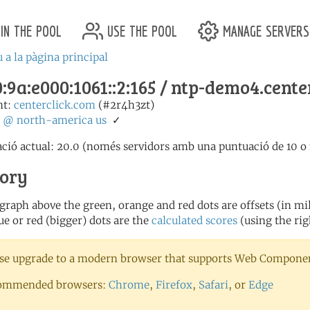
in the pool
use the pool
manage servers
 a la pàgina principal
:9a:e000:1061::2:165 / ntp-demo4.cente
nt:
centerclick.com
(#2r4h3zt)
:
@
north-america
us
✓
ció actual: 20.0 (només servidors amb una puntuació de 10 o m
tory
 graph above the green, orange and red dots are offsets (in mill
ue or red (bigger) dots are the
calculated scores
(using the rig
se upgrade to a modern browser that supports Web Component
ommended browsers:
Chrome
,
Firefox
,
Safari
, or
Edge