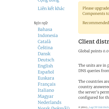
Cộng đồng
Liên kết khác
Please upgrade
Components to 
Ngôn ngữ
Recommended 
Bahasa
Indonesia
Client dist
Català
Čeština
Dansk
Deutsch
The units are in
English
DNS queries from
Español
Euskara
The countries ar
Français
country answered
Italiano
the server's perm
Magyar
configured for th
Nederlands
Norsk (bokmål)
# 58805 ,
Log CSV
Giải thích