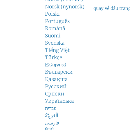
Norsk (nynorsk)
quay về đầu tran
Polski
Português
Română
Suomi
Svenska
Tiếng Việt
Türkçe
Ελληνικά
Български
Қазақша
Русский
Српски
Українська
עברית
اَلْعَرَبِيَّةُ
فارسی