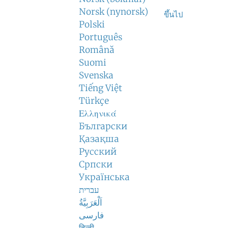
Norsk (nynorsk)
ขึ้นไป
Polski
Português
Română
Suomi
Svenska
Tiếng Việt
Türkçe
Ελληνικά
Български
Қазақша
Русский
Српски
Українська
עברית
اَلْعَرَبِيَّةُ
فارسی