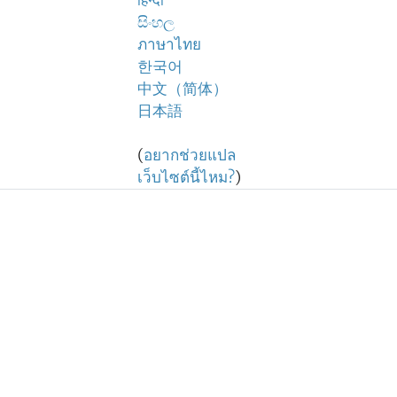
हिन्दी
සිංහල
ภาษาไทย
한국어
中文（简体）
日本語
(
อยากช่วยแปล
เว็บไซต์นี้ไหม?
)