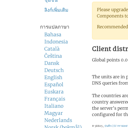
ชุมชน
ลิงก์เพิ่มเติม
Please upgrade
Components to 
การแปลภาษา
Recommended 
Bahasa
Indonesia
Client dist
Català
Čeština
Dansk
Deutsch
The units are in
English
DNS queries from
Español
Euskara
The countries ar
Français
country answered
Italiano
the server's perm
Magyar
configured for th
Nederlands
Norsk (bokmål)
# 58805 ,
บันทึก CSV
กราฟเหล่