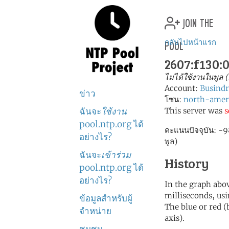
join the
pool
กลับไปหน้าแรก
2607:f130:0
ไม่ได้ใช้งานในพูล 
Account:
Busindr
ข่าว
โซน:
north-amer
ฉันจะ
ใช้งาน
This server was
s
pool.ntp.org ได้
คะแนนปัจจุบัน: -98.
อย่างไร?
พูล)
ฉันจะ
เข้าร่วม
History
pool.ntp.org ได้
อย่างไร?
In the graph abov
milliseconds, usin
ข้อมูลสำหรับผู้
The blue or red (
จำหน่าย
axis).