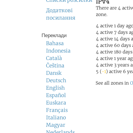
IPv4
Списки розсилки
There are 4 activ
Додаткові
zone.
посилання
4 active 1 day ag
4 active 7 days a
Переклади
4 active 14 days 
Bahasa
4 active 60 days
Indonesia
4 active 180 days
Català
4 active 1 year a
4 active 3 years 
Čeština
5 (
-1
) active 6 ye
Dansk
Deutsch
See all zones in
O
English
Español
Euskara
Français
Italiano
Magyar
Nederlands