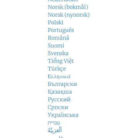
Norsk (bokmål)
Norsk (nynorsk)
Polski
Português
Română
Suomi
Svenska
Tiếng Việt
Türkçe
Ελληνικά
Български
Қазақша
Русский
Српски
Українська
עברית
اَلْعَرَبِيَّةُ