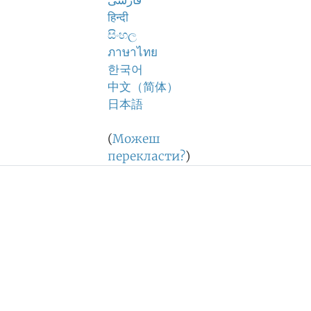
فارسی
हिन्दी
සිංහල
ภาษาไทย
한국어
中文（简体）
日本語
(
Можеш
перекласти?
)