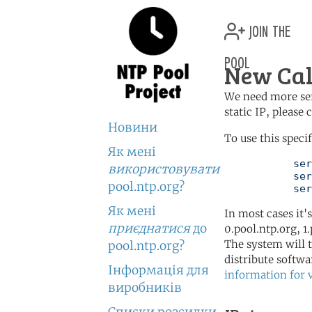
join the
pool
New Cal
We need more serv
static IP, please
Новини
To use this speci
Як мені
	   server 2.nc.pool.ntp.org

використовувати
	   server 2.oceania.pool.ntp.org

pool.ntp.org?
	   se
Як мені
In most cases it'
приєднатися
до
0.pool.ntp.org, 1
The system will t
pool.ntp.org?
distribute softwa
Інформація для
information for 
виробників