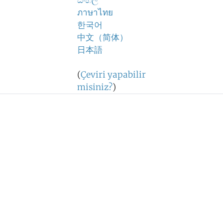
සිංහල
ภาษาไทย
한국어
中文（简体）
日本語
(
Çeviri yapabilir
misiniz?
)