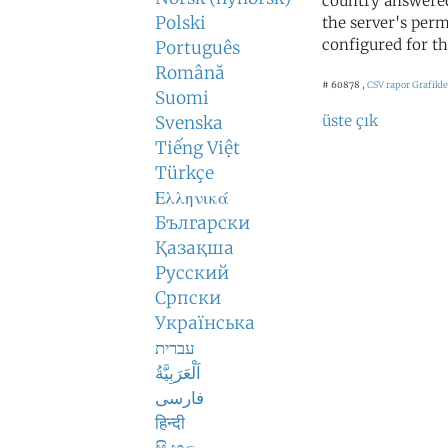
country answered
Polski
the server's perm
configured for th
Português
Română
# 60878 ,
CSV rapor
Grafikle
Suomi
üste çık
Svenska
Tiếng Việt
Türkçe
Ελληνικά
Български
Қазақша
Русский
Српски
Українська
עברית
اَلْعَرَبِيَّةُ
فارسی
हिन्दी