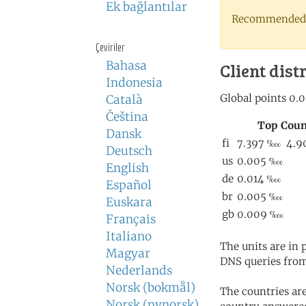
Ek bağlantılar
Recommended 
Çeviriler
Bahasa
Client dist
Indonesia
Català
Čeština
Dansk
Deutsch
English
Español
Euskara
Français
Italiano
The units are in
Magyar
DNS queries from
Nederlands
Norsk (bokmål)
The countries ar
Norsk (nynorsk)