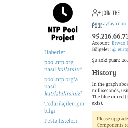
join the
pool
Ana sayfaya dön
95.216.66.7
Account:
Erwan 
Bölgeler:
@
euro
Haberler
Şu anki puan: 20.
pool.ntp.org
nasıl
kullanılır
?
History
pool.ntp.org'a
In the graph abov
nasıl
milliseconds, usin
katılabilirsiniz
?
The blue or red (
axis).
Tedarikçiler için
bilgi
Please upgrade
Posta listeleri
Components to 