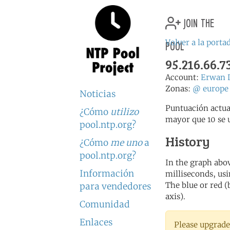
join the
pool
Volver a la porta
95.216.66.7
Account:
Erwan 
Zonas:
@
europe
Noticias
Puntuación actua
¿Cómo
utilizo
mayor que 10 se 
pool.ntp.org?
History
¿Cómo
me uno
a
pool.ntp.org?
In the graph abov
Información
milliseconds, usin
The blue or red (
para vendedores
axis).
Comunidad
Enlaces
Please upgrade