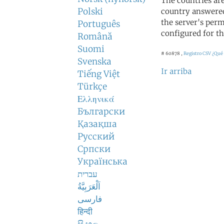
The countries ar
Polski
country answered
the server's perm
Português
configured for th
Română
Suomi
# 60878 ,
Registro CSV
¿Qué 
Svenska
Ir arriba
Tiếng Việt
Türkçe
Ελληνικά
Български
Қазақша
Русский
Српски
Українська
עברית
اَلْعَرَبِيَّةُ
فارسی
हिन्दी