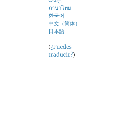
සිංහල
ภาษาไทย
한국어
中文（简体）
日本語
(
¿Puedes
traducir?
)