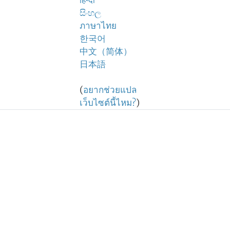
हिन्दी
සිංහල
ภาษาไทย
한국어
中文（简体）
日本語
(
อยากช่วยแปล
เว็บไซต์นี้ไหม?
)