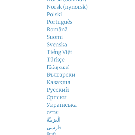
Norsk (nynorsk)
Polski
Português
Română
Suomi
Svenska
Tiếng Việt
Türkçe
Ελληνικά
Български
Қазақша
Русский
Српски
Українська
עברית
اَلْعَرَبِيَّةُ
فارسی