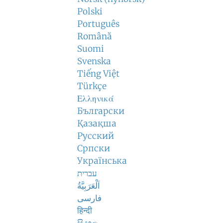
Polski
Português
Română
Suomi
Svenska
Tiếng Việt
Türkçe
Ελληνικά
Български
Қазақша
Русский
Српски
Українська
עברית
اَلْعَرَبِيَّةُ
فارسی
हिन्दी