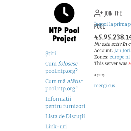
join the
pool
Înapoi la prima 
45.95.238.1
Nu este activ în
Account:
Jan Jor
Ştiri
Zones:
europe
nl
Cum
folosesc
This server was
s
pool.ntp.org?
# 52825
Cum mă
alătur
mergi sus
pool.ntp.org?
Informaţii
pentru furnizori
Lista de Discuţii
Link-uri