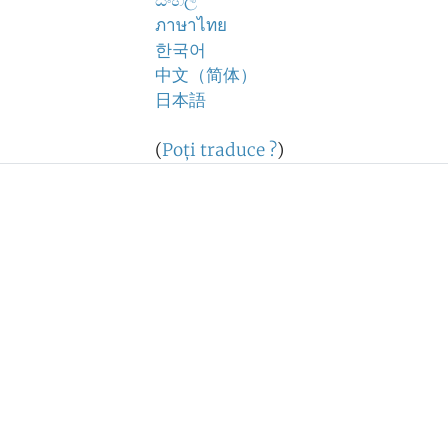
සිංහල
ภาษาไทย
한국어
中文（简体）
日本語
(
Poţi traduce ?
)