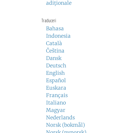
adiţionale
Traduceri
Bahasa
Indonesia
Català
Čeština
Dansk
Deutsch
English
Español
Euskara
Français
Italiano
Magyar
Nederlands
Norsk (bokmål)
Norsk (nynorsk)