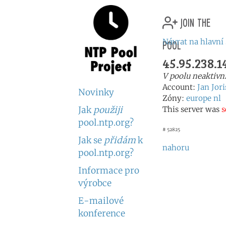
join the
pool
Návrat na hlavní
45.95.238.1
V poolu neaktivn
Account:
Jan Jor
Novinky
Zóny:
europe
nl
Jak
použiji
This server was
s
pool.ntp.org?
# 52825
Jak se
přidám
k
nahoru
pool.ntp.org?
Informace pro
výrobce
E-mailové
konference