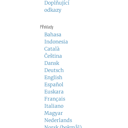
Doplňující
odkazy
Překlady
Bahasa
Indonesia
Català
Čeština
Dansk
Deutsch
English
Español
Euskara
Français
Italiano
Magyar
Nederlands
Norsk (bokmål)