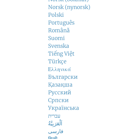
Norsk (nynorsk)
Polski
Português
Română
Suomi
Svenska
Tiếng Việt
Türkçe
Ελληνικά
Български
Қазақша
Русский
Српски
Українська
עברית
اَلْعَرَبِيَّةُ
فارسی