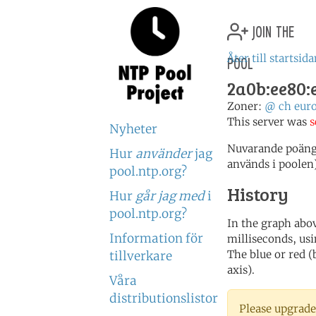
join the
pool
Åter till startsid
2a0b:ee80:e
Zoner:
@
ch
eur
This server was
s
Nyheter
Nuvarande poäng:
Hur
använder
jag
används i poolen
pool.ntp.org?
History
Hur
går jag med
i
pool.ntp.org?
In the graph abov
Information för
milliseconds, usin
The blue or red (
tillverkare
axis).
Våra
distributionslistor
Please upgrade