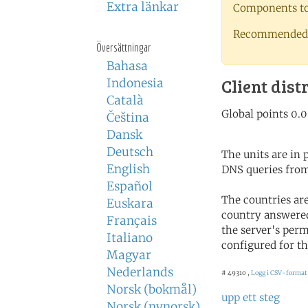
Extra länkar
Components to 
Recommended 
Översättningar
Bahasa
Client dist
Indonesia
Català
Čeština
Dansk
Deutsch
The units are in
English
DNS queries from
Español
The countries ar
Euskara
country answered
Français
the server's perm
Italiano
configured for th
Magyar
Nederlands
# 49310 ,
Logg i CSV-format
Norsk (bokmål)
upp ett steg
Norsk (nynorsk)