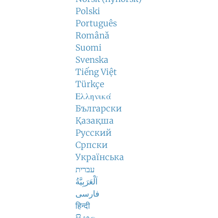
Polski
Português
Română
Suomi
Svenska
Tiếng Việt
Türkçe
Ελληνικά
Български
Қазақша
Русский
Српски
Українська
עברית
اَلْعَرَبِيَّةُ
فارسی
हिन्दी