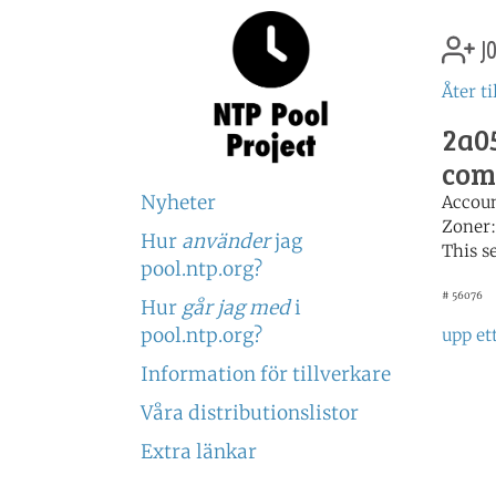
jo
Åter ti
2a05
com
Nyheter
Accou
Zoner
Hur
använder
jag
This s
pool.ntp.org?
# 56076
Hur
går jag med
i
pool.ntp.org?
upp et
Information för tillverkare
Våra distributionslistor
Extra länkar