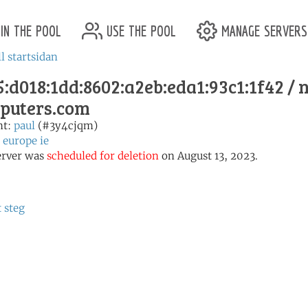
in the pool
use the pool
manage servers
ll startsidan
:d018:1dd:8602:a2eb:eda1:93c1:1f42 / 
puters.com
nt:
paul
(#3y4cjqm)
:
europe
ie
erver was
scheduled for deletion
on August 13, 2023.
t steg