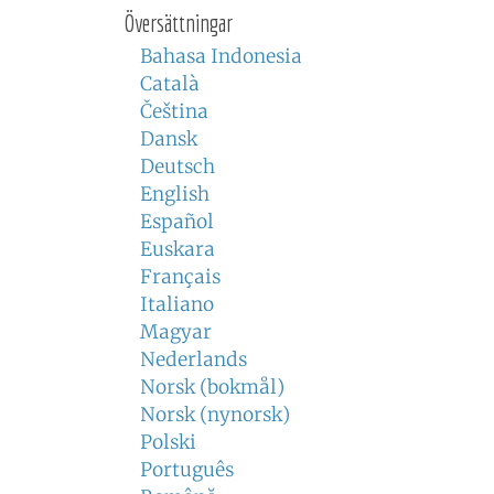
Översättningar
Bahasa Indonesia
Català
Čeština
Dansk
Deutsch
English
Español
Euskara
Français
Italiano
Magyar
Nederlands
Norsk (bokmål)
Norsk (nynorsk)
Polski
Português