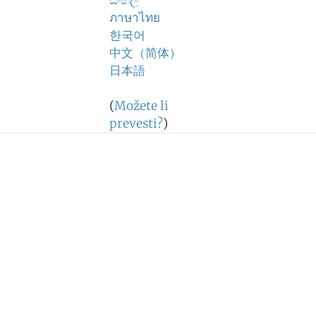
සිංහල
ภาษาไทย
한국어
中文（简体）
日本語
(
Možete li
prevesti?
)