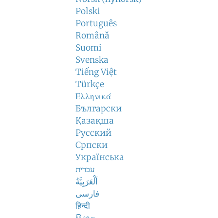
Polski
Português
Română
Suomi
Svenska
Tiếng Việt
Türkçe
Ελληνικά
Български
Қазақша
Русский
Српски
Українська
עברית
اَلْعَرَبِيَّةُ
فارسی
हिन्दी