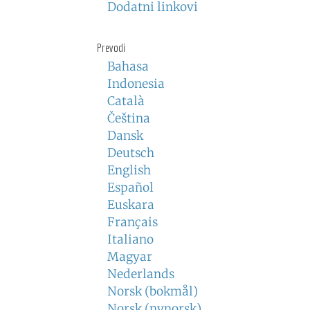
Dodatni linkovi
Prevodi
Bahasa
Indonesia
Català
Čeština
Dansk
Deutsch
English
Español
Euskara
Français
Italiano
Magyar
Nederlands
Norsk (bokmål)
Norsk (nynorsk)