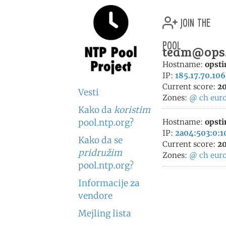
join the
pool
team@ops.c
Hostname:
opsti
IP:
185.17.70.106
Current score:
20
Vesti
Zones:
@
ch
eur
Kako da
koristim
pool.ntp.org?
Hostname:
opsti
IP:
2a04:503:0:1
Kako da se
Current score:
20
pridružim
Zones:
@
ch
eur
pool.ntp.org?
Informacije za
vendore
Mejling lista