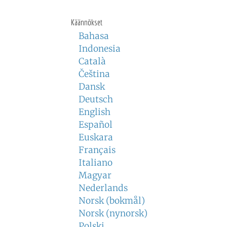
Käännökset
Bahasa
Indonesia
Català
Čeština
Dansk
Deutsch
English
Español
Euskara
Français
Italiano
Magyar
Nederlands
Norsk (bokmål)
Norsk (nynorsk)
Polski