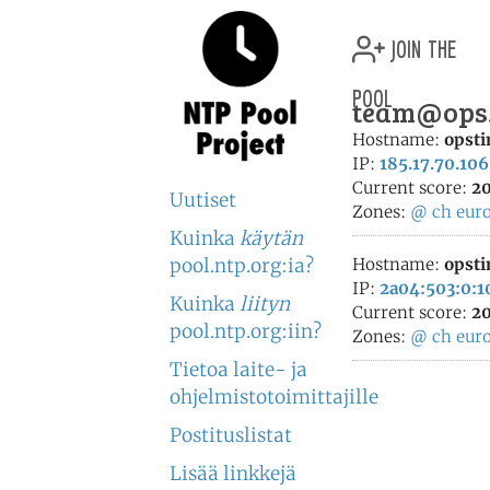
join the
pool
team@ops.c
Hostname:
opsti
IP:
185.17.70.106
Current score:
20
Uutiset
Zones:
@
ch
eur
Kuinka
käytän
pool.ntp.org:ia?
Hostname:
opsti
IP:
2a04:503:0:1
Kuinka
liityn
Current score:
20
pool.ntp.org:iin?
Zones:
@
ch
eur
Tietoa laite- ja
ohjelmistotoimittajille
Postituslistat
Lisää linkkejä