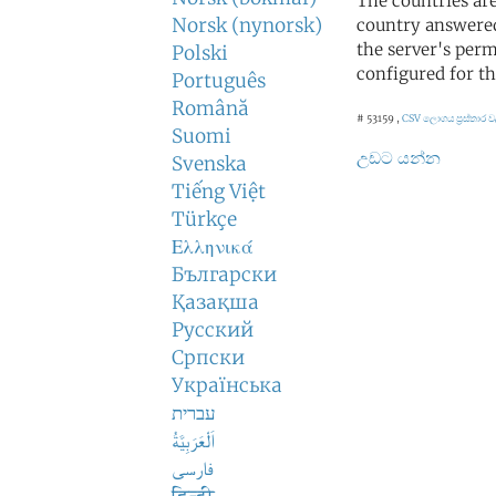
The countries ar
Norsk (nynorsk)
country answered
the server's perm
Polski
configured for th
Português
Română
# 53159 ,
CSV ලොගය
ප්‍රස්තාර
Suomi
උඩට යන්න
Svenska
Tiếng Việt
Türkçe
Ελληνικά
Български
Қазақша
Русский
Српски
Українська
עברית
اَلْعَرَبِيَّةُ
فارسی