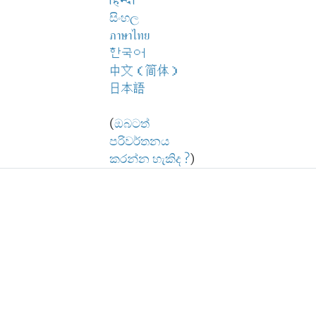
हिन्दी
සිංහල
ภาษาไทย
한국어
中文（简体）
日本語
(
ඔබටත්
පරිවර්තනය
කරන්න හැකිද ?
)