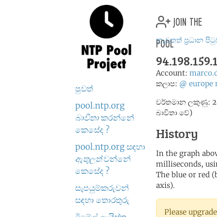
join the
pool
නැවතත් ප්‍රධාන පිට
94.198.159.
Account:
marco.
කලාප:
@
europe
පුවත්
වර්තමාන ලකුණු: 2
pool.ntp.org
බාවිතා වේ)
බාවිතා
කරන්නේ
කෙසේද ?
History
pool.ntp.org සඳහා
In the graph abov
ඇතුලත්
වන්නේ
milliseconds, usin
කෙසේද ?
The blue or red (
axis).
සැපයුම්කරුවන්
සඳහා තොරතුරු
Please upgrade