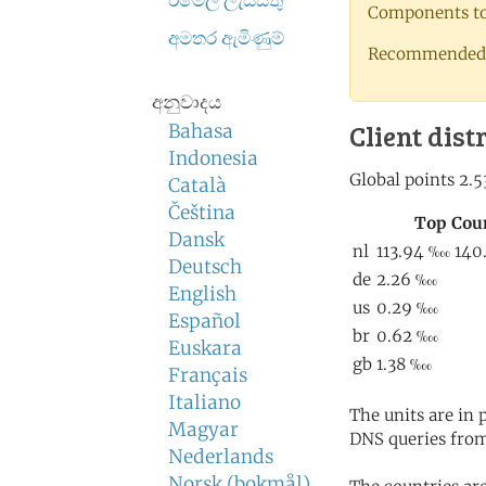
ඊමේල් ලැයිස්තු
Components to 
අමතර ඇමිණුම්
Recommended 
අනුවාදය
Client dist
Bahasa
Indonesia
Català
Čeština
Dansk
Deutsch
English
Español
Euskara
Français
Italiano
The units are in
Magyar
DNS queries from
Nederlands
Norsk (bokmål)