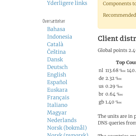
Yderligere links
Components to 
Recommended 
Oversættelser
Bahasa
Client dist
Indonesia
Català
Čeština
Dansk
Deutsch
English
Español
Euskara
Français
Italiano
Magyar
The units are in
Nederlands
DNS queries from
Norsk (bokmål)
Norsk (nynorsk)