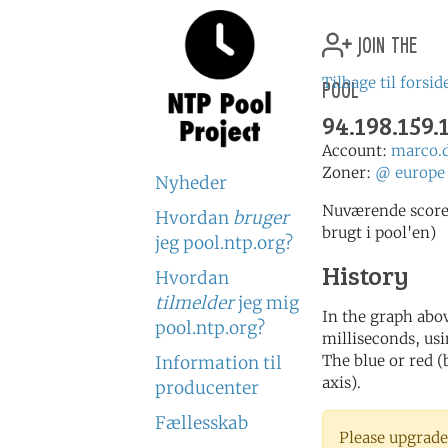
join the
pool
Tilbage til forsid
94.198.159.
Account:
marco.
Zoner:
@
europe
Nyheder
Nuværende score:
Hvordan
bruger
brugt i pool'en)
jeg pool.ntp.org?
History
Hvordan
tilmelder
jeg mig
In the graph abov
pool.ntp.org?
milliseconds, usin
The blue or red (
Information til
axis).
producenter
Fællesskab
Please upgrade