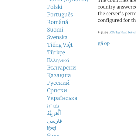
The countries ar
Polski
country answered
the server's perm
Português
configured for th
Română
Suomi
# 53159 ,
CSV log
Hvad betyd
Svenska
gå op
Tiếng Việt
Türkçe
Ελληνικά
Български
Қазақша
Русский
Српски
Українська
עברית
اَلْعَرَبِيَّةُ
فارسی
हिन्दी