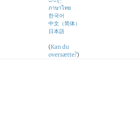
සිංහල
ภาษาไทย
한국어
中文（简体）
日本語
(
Kan du
oversætte?
)