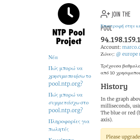
join the
pool
Επιστροφή στην κ
94.198.159.
Account:
marco.
Ζώνες:
@
europe
Νέα
Τρέχουσα βαθμολο
Πώς μπορώ να
από 10 χρησιμοπο
χρησιμοποιήσω
το
pool.ntp.org?
History
Πώς μπορώ να
In the graph abov
συμμετάσχω
στο
milliseconds, usin
pool.ntp.org?
The blue or red (
axis).
Πληροφορίες για
πωλητές
Please upgrade