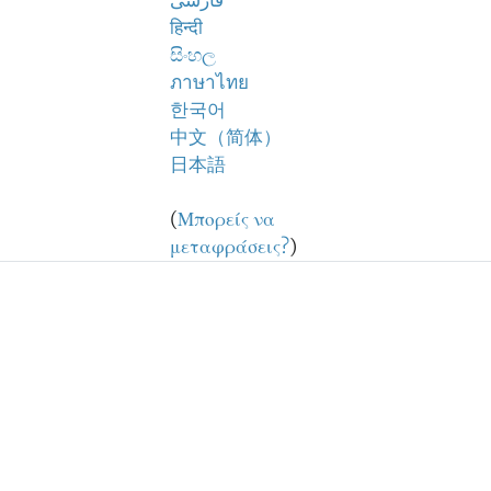
فارسی
हिन्दी
සිංහල
ภาษาไทย
한국어
中文（简体）
日本語
(
Μπορείς να
μεταφράσεις?
)