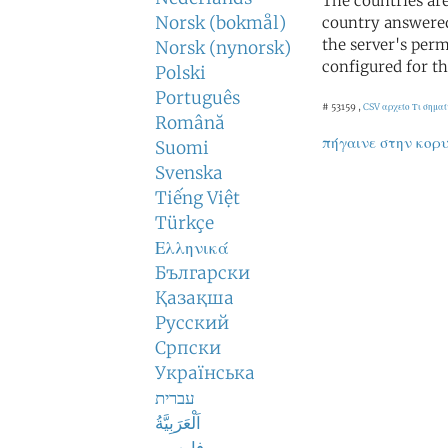
The countries ar
Norsk (bokmål)
country answered
the server's perm
Norsk (nynorsk)
configured for th
Polski
Português
# 53159 ,
CSV αρχείο
Τι σημα
Română
πήγαινε στην κορ
Suomi
Svenska
Tiếng Việt
Türkçe
Ελληνικά
Български
Қазақша
Русский
Српски
Українська
עברית
اَلْعَرَبِيَّةُ