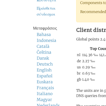
Κοινότητα
Components to 
Πρόσθετοι
Recommended 
σύνδεσμοι
Client dist
Μεταφράσεις
Bahasa
Indonesia
Català
Čeština
Dansk
Deutsch
English
Español
Euskara
Français
The units are in
Italiano
DNS queries from
Magyar
Nederlands