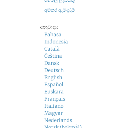
ඊමේල් ලැයිස්තු
අමතර ඇමිණුම්
අනුවාදය
Bahasa
Indonesia
Català
Čeština
Dansk
Deutsch
English
Español
Euskara
Français
Italiano
Magyar
Nederlands
Norsk (bokmål)