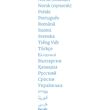
Norsk (nynorsk)
Polski
Português
Română
Suomi
Svenska
Tiếng Việt
Türkçe
Ελληνικά
Български
Қазақша
Русский
Српски
Українська
עברית
اَلْعَرَبِيَّةُ
فارسی