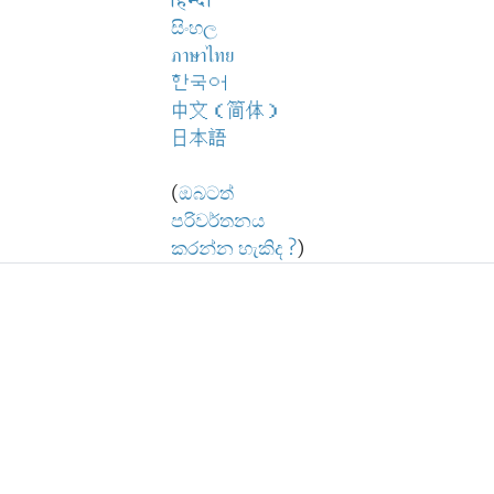
हिन्दी
සිංහල
ภาษาไทย
한국어
中文（简体）
日本語
(
ඔබටත්
පරිවර්තනය
කරන්න හැකිද ?
)