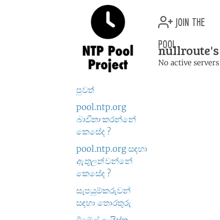
join the
pool
nullroute's
No active servers
පුවත්
pool.ntp.org
බාවිතා
කරන්නේ
කෙසේද ?
pool.ntp.org සඳහා
ඇතුලත්
වන්නේ
කෙසේද ?
සැපයුම්කරුවන්
සඳහා තොරතුරු