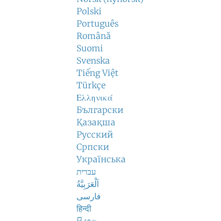
Polski
Português
Română
Suomi
Svenska
Tiếng Việt
Türkçe
Ελληνικά
Български
Қазақша
Русский
Српски
Українська
עברית
اَلْعَرَبِيَّةُ
فارسی
हिन्दी