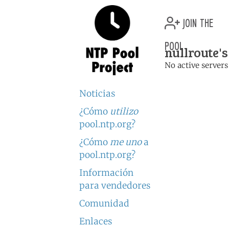
join the
pool
nullroute's
No active servers
Noticias
¿Cómo
utilizo
pool.ntp.org?
¿Cómo
me uno
a
pool.ntp.org?
Información
para vendedores
Comunidad
Enlaces