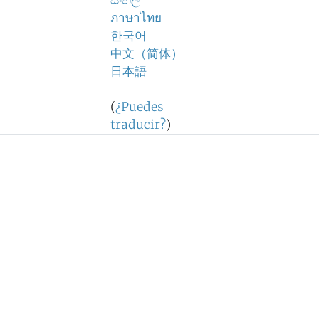
සිංහල
ภาษาไทย
한국어
中文（简体）
日本語
(
¿Puedes
traducir?
)