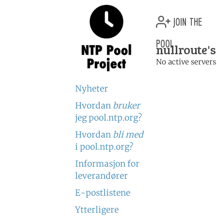
join the
pool
nullroute's
No active servers
Nyheter
Hvordan
bruker
jeg pool.ntp.org?
Hvordan
bli med
i pool.ntp.org?
Informasjon for
leverandører
E-postlistene
Ytterligere