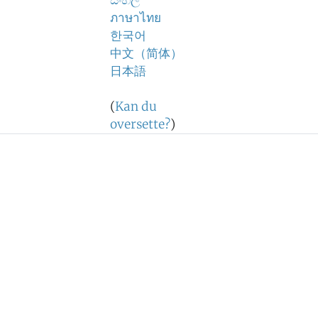
සිංහල
ภาษาไทย
한국어
中文（简体）
日本語
(
Kan du
oversette?
)