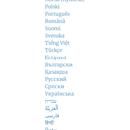
Polski
Português
Română
Suomi
Svenska
Tiếng Việt
Türkçe
Ελληνικά
Български
Қазақша
Русский
Српски
Українська
עברית
اَلْعَرَبِيَّةُ
فارسی
हिन्दी