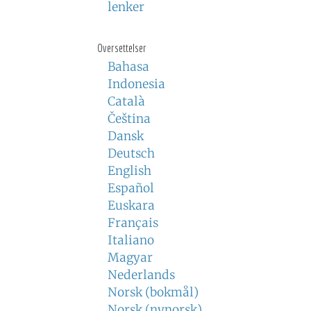
lenker
Oversettelser
Bahasa
Indonesia
Català
Čeština
Dansk
Deutsch
English
Español
Euskara
Français
Italiano
Magyar
Nederlands
Norsk (bokmål)
Norsk (nynorsk)