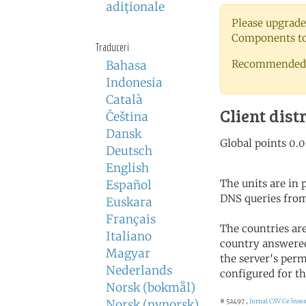
adiţionale
Please upgrade
Components to 
Traduceri
Recommended 
Bahasa
Indonesia
Català
Client dist
Čeština
Dansk
Deutsch
English
The units are in
Español
DNS queries from
Euskara
Français
The countries ar
Italiano
country answered
Magyar
the server's perm
Nederlands
configured for th
Norsk (bokmål)
Norsk (nynorsk)
# 52497 ,
Jurnal CSV
Ce înse