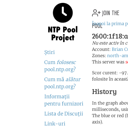
join the
pool
Înapoi la prima 
2600:1f18:
Nu este activ în
Account:
Brian C
Ştiri
Zones:
north-am
Cum
folosesc
This server was
s
pool.ntp.org?
Scor curent: -97.
Cum mă
alătur
folosite în aceas
pool.ntp.org?
History
Informaţii
In the graph abov
pentru furnizori
milliseconds, usin
Lista de Discuţii
The blue or red (
axis).
Link-uri