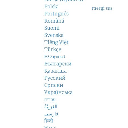
Polski
mergi sus
Português
Română
Suomi
Svenska
Tiếng Việt
Türkçe
Ελληνικά
Български
Қазақша
Русский
Српски
Українська
עברית
اَلْعَرَبِيَّةُ
فارسی
हिन्दी