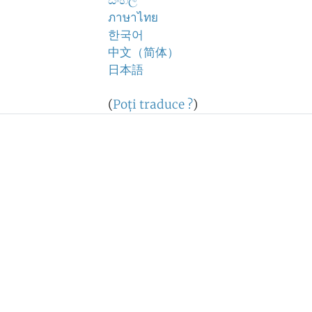
සිංහල
ภาษาไทย
한국어
中文（简体）
日本語
(
Poţi traduce ?
)