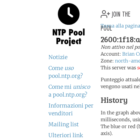
join the
pool
Torna alla pagina
2600:1f18:
Non attivo nel p
Account:
Brian C
Notizie
Zone:
north-ame
Come
uso
This server was
s
pool.ntp.org?
Punteggio attuale
Come mi
unisco
vengono usati ne
a pool.ntp.org?
History
Informazioni per
In the graph abov
venditori
milliseconds, usin
Mailing list
The blue or red (
axis).
Ulteriori link