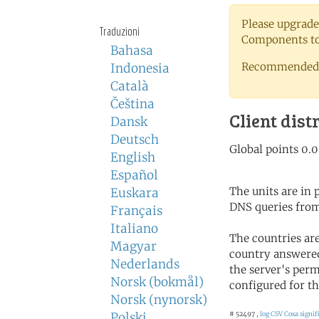
Please upgrade
Traduzioni
Components to 
Bahasa
Recommended 
Indonesia
Català
Čeština
Client dist
Dansk
Deutsch
English
Español
The units are in
Euskara
DNS queries from
Français
Italiano
The countries ar
Magyar
country answered
Nederlands
the server's perm
Norsk (bokmål)
configured for th
Norsk (nynorsk)
Polski
# 52497 ,
log CSV
Cosa signifi