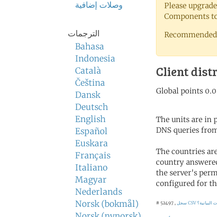
وصلات إضافية
Please upgrade
Components to 
الترجمات
Recommended 
Bahasa
Indonesia
Client dist
Català
Čeština
Dansk
Deutsch
English
The units are in
DNS queries from
Español
Euskara
The countries ar
Français
country answered
Italiano
the server's perm
Magyar
configured for th
Nederlands
Norsk (bokmål)
 البيانية؟
سجل CSV
# 52497 ,
Norsk (nynorsk)