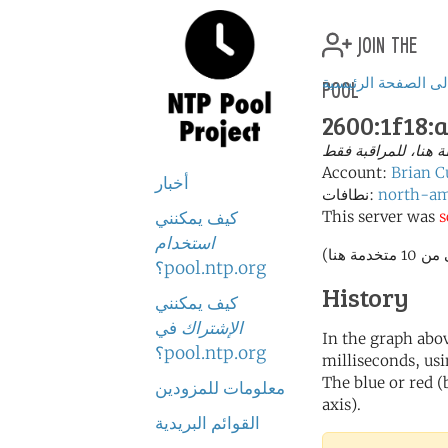
join the
pool
لى الصفحة الرئيسية
2600:1f18:
هنا، للمراقبة فقط
Account:
Brian C
أخبار
north-am
نطافات:
s
This server was
كيف يمكنني
استخدام
pool.ntp.org؟
History
كيف يمكنني
الإشتراك
في
In the graph abov
pool.ntp.org؟
milliseconds, usin
The blue or red (
معلومات للمزودين
axis).
القوائم البريدية