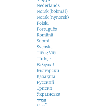
Nederlands
Norsk (bokmål)
Norsk (nynorsk)
Polski
Português
Română
Suomi
Svenska
Tiếng Việt
Türkçe
Ελληνικά
Български
Қазақша
Русский
Српски
Українська
עברית