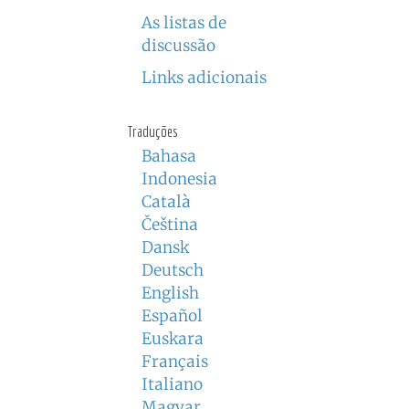
As listas de
discussão
Links adicionais
Traduções
Bahasa
Indonesia
Català
Čeština
Dansk
Deutsch
English
Español
Euskara
Français
Italiano
Magyar