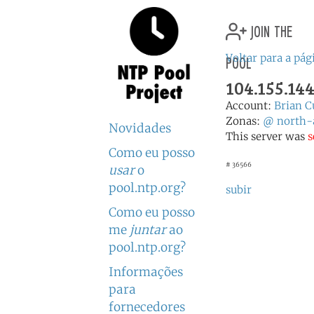
join the
pool
Voltar para a pági
104.155.144
Account:
Brian C
Zonas:
@
north-
Novidades
This server was
s
Como eu posso
# 36566
usar
o
pool.ntp.org?
subir
Como eu posso
me
juntar
ao
pool.ntp.org?
Informações
para
fornecedores