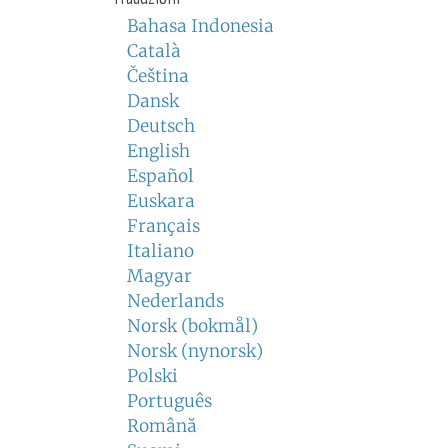
Bahasa Indonesia
Català
Čeština
Dansk
Deutsch
English
Español
Euskara
Français
Italiano
Magyar
Nederlands
Norsk (bokmål)
Norsk (nynorsk)
Polski
Português
Română