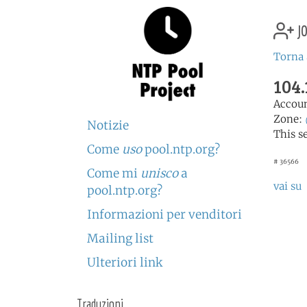
jo
Torna 
104.
Accou
Zone:
Notizie
This s
Come
uso
pool.ntp.org?
# 36566
Come mi
unisco
a
vai su
pool.ntp.org?
Informazioni per venditori
Mailing list
Ulteriori link
Traduzioni