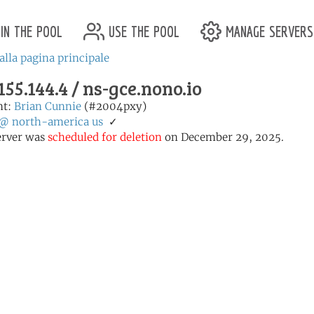
in the pool
use the pool
manage servers
alla pagina principale
155.144.4 / ns-gce.nono.io
nt:
Brian Cunnie
(#2004pxy)
@
north-america
us
✓
erver was
scheduled for deletion
on December 29, 2025.