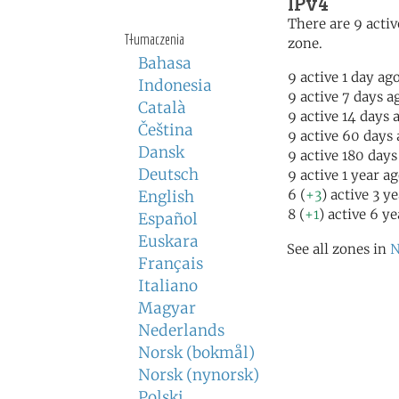
IPv4
There are 9 activ
Tłumaczenia
zone.
Bahasa
9 active 1 day ag
Indonesia
9 active 7 days a
Català
9 active 14 days 
Čeština
9 active 60 days
Dansk
9 active 180 days
Deutsch
9 active 1 year a
6 (
+3
) active 3 y
English
8 (
+1
) active 6 y
Español
Euskara
See all zones in
N
Français
Italiano
Magyar
Nederlands
Norsk (bokmål)
Norsk (nynorsk)
Polski