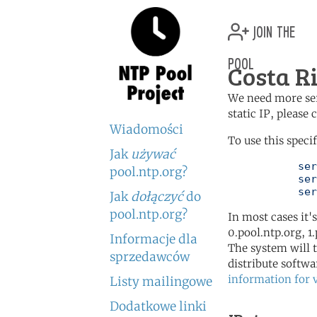
join the
pool
Costa Ri
We need more serv
static IP, please
Wiadomości
To use this speci
Jak
używać
	   server 1.cr.pool.ntp.org

pool.ntp.org?
	   server 1.north-america.pool.ntp.org

	   se
Jak
dołączyć
do
pool.ntp.org?
In most cases it'
0.pool.ntp.org, 1
Informacje dla
The system will t
sprzedawców
distribute softwa
information for 
Listy mailingowe
Dodatkowe linki