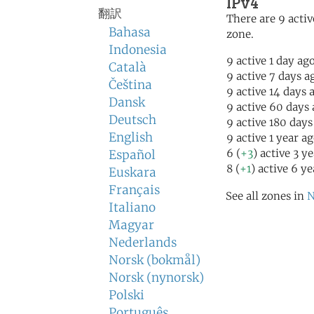
IPv4
翻訳
There are 9 activ
Bahasa
zone.
Indonesia
9 active 1 day ag
Català
9 active 7 days a
Čeština
9 active 14 days 
Dansk
9 active 60 days
Deutsch
9 active 180 days
English
9 active 1 year a
6 (
+3
) active 3 y
Español
8 (
+1
) active 6 y
Euskara
Français
See all zones in
N
Italiano
Magyar
Nederlands
Norsk (bokmål)
Norsk (nynorsk)
Polski
Português