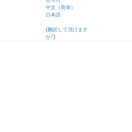
한국어
中文（简体）
日本語
(
翻訳して頂けます
か?
)