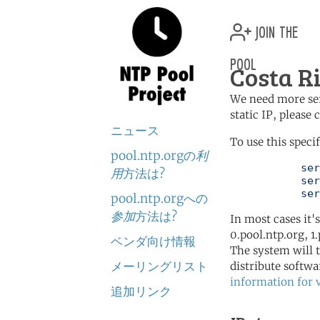
join the
pool
Costa Ri
We need more serv
static IP, please
ニュース
To use this speci
pool.ntp.orgの
利
	   server 1.cr.pool.ntp.org

用
方法は?
	   server 1.north-america.pool.ntp.org

	   se
pool.ntp.orgへの
参加
方法は?
In most cases it'
0.pool.ntp.org, 1
ベンダ向け情報
The system will t
メーリングリスト
distribute softwa
information for 
追加リンク