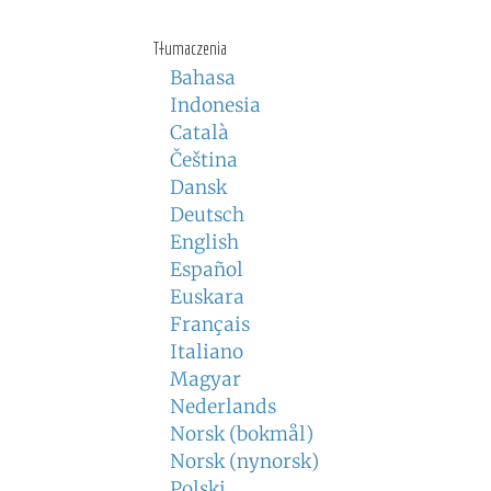
Tłumaczenia
Bahasa
Indonesia
Català
Čeština
Dansk
Deutsch
English
Español
Euskara
Français
Italiano
Magyar
Nederlands
Norsk (bokmål)
Norsk (nynorsk)
Polski