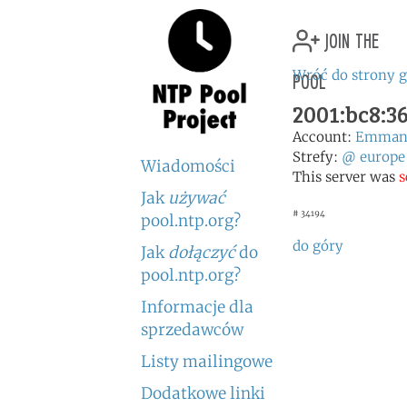
join the
pool
Wróć do strony 
2001:bc8:36
Account:
Emmanu
Strefy:
@
europe
Wiadomości
This server was
s
Jak
używać
# 34194
pool.ntp.org?
do góry
Jak
dołączyć
do
pool.ntp.org?
Informacje dla
sprzedawców
Listy mailingowe
Dodatkowe linki