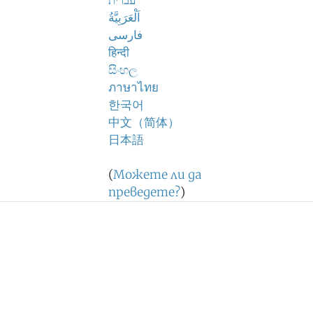
עברית
اَلْعَرَبِيَّةُ
فارسی
हिन्दी
සිංහල
ภาษาไทย
한국어
中文（简体）
日本語
(
Можете ли да
преведете?
)