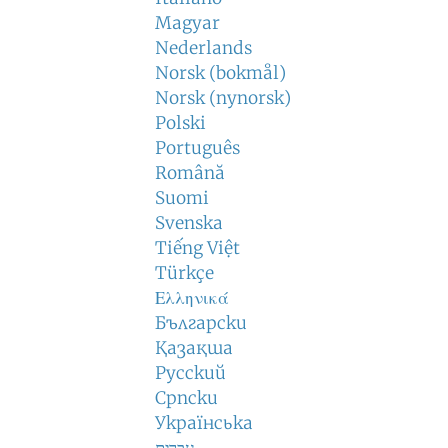
Magyar
Nederlands
Norsk (bokmål)
Norsk (nynorsk)
Polski
Português
Română
Suomi
Svenska
Tiếng Việt
Türkçe
Ελληνικά
Български
Қазақша
Русский
Српски
Українська