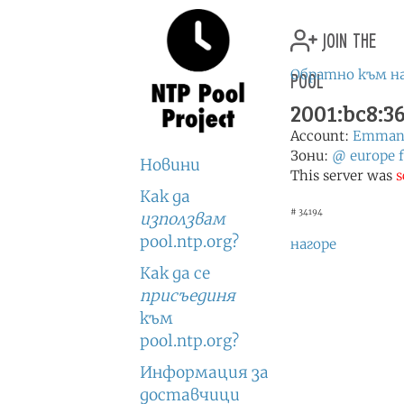
join the
pool
Обратно към н
2001:bc8:36
Account:
Emmanu
Зони:
@
europe
Новини
This server was
s
Как да
# 34194
използвам
pool.ntp.org?
нагоре
Как да се
присъединя
към
pool.ntp.org?
Информация за
доставчици