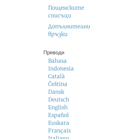
Пощенските
списъци
Допълнителни
връзки
Преводи
Bahasa
Indonesia
Català
Čeština
Dansk
Deutsch
English
Español
Euskara
Français
Italiano