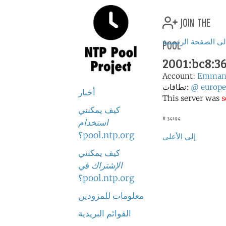
join the
pool
لى الصفحة الرئيسية
2001:bc8:36
Account:
Emmanu
europe
@
نطافات:
أخبار
This server was
s
كيف يمكنني
# 34194
استخدام
pool.ntp.org؟
إلى الأعلى
كيف يمكنني
الإشتراك
في
pool.ntp.org؟
معلومات للمزودين
القوائم البريدية