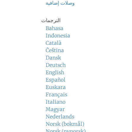
وصلات إضافية
الترجمات
Bahasa
Indonesia
Català
Čeština
Dansk
Deutsch
English
Español
Euskara
Français
Italiano
Magyar
Nederlands
Norsk (bokmål)
Norsk (nynorsk)