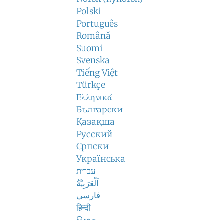
Polski
Português
Română
Suomi
Svenska
Tiếng Việt
Türkçe
Ελληνικά
Български
Қазақша
Русский
Српски
Українська
עברית
اَلْعَرَبِيَّةُ
فارسی
हिन्दी