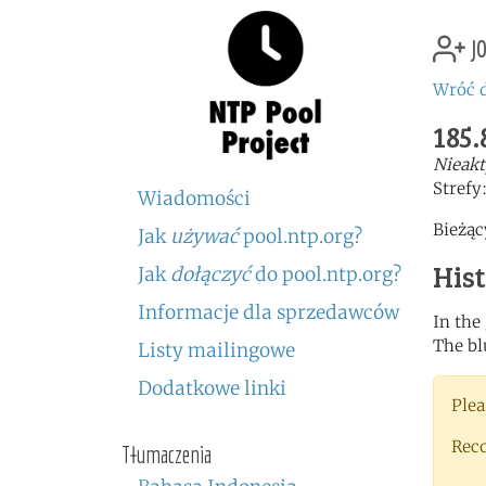
jo
Wróć d
185.
Nieakt
Strefy
Wiadomości
Bieżąc
Jak
używać
pool.ntp.org?
His
Jak
dołączyć
do pool.ntp.org?
Informacje dla sprzedawców
In the
The bl
Listy mailingowe
Dodatkowe linki
Plea
Rec
Tłumaczenia