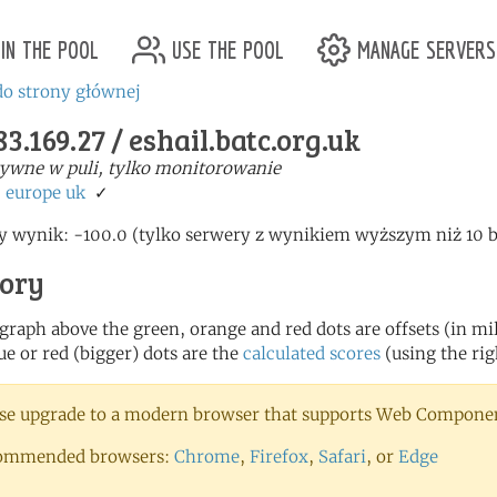
in the pool
use the pool
manage servers
o strony głównej
83.169.27 / eshail.batc.org.uk
ywne w puli, tylko monitorowanie
:
europe
uk
✓
y wynik: -100.0 (tylko serwery z wynikiem wyższym niż 10 
tory
 graph above the green, orange and red dots are offsets (in mill
ue or red (bigger) dots are the
calculated scores
(using the rig
se upgrade to a modern browser that supports Web Component
ommended browsers:
Chrome
,
Firefox
,
Safari
, or
Edge