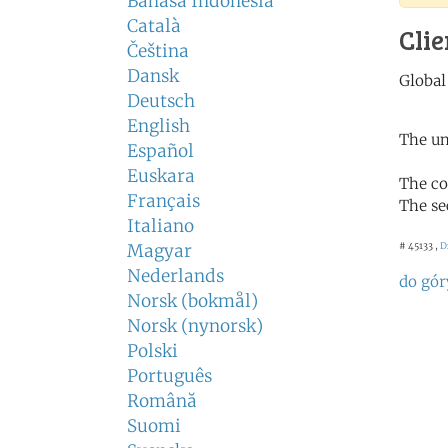
Bahasa Indonesia
Català
Clie
Čeština
Dansk
Deutsch
English
The un
Español
Euskara
The co
Français
The se
Italiano
Magyar
# 45133 ,
D
Nederlands
do gór
Norsk (bokmål)
Norsk (nynorsk)
Polski
Português
Română
Suomi