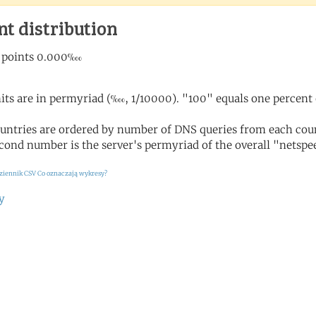
nt distribution
its are in permyriad (‱, 1/10000). "100" equals one percent 
untries are ordered by number of DNS queries from each coun
cond number is the server's permyriad of the overall "netspee
ziennik CSV
Co oznaczają wykresy?
y