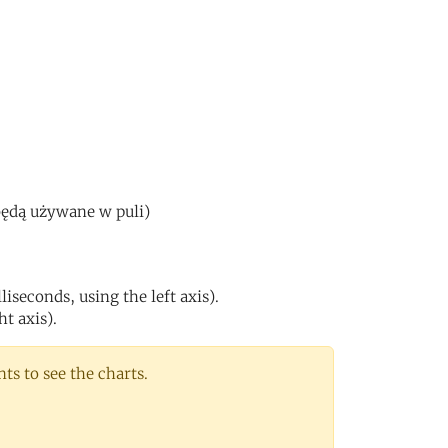
będą używane w puli)
iseconds, using the left axis).
ht axis).
s to see the charts.