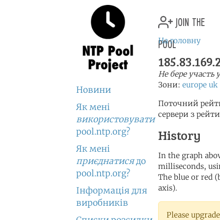
join the
pool
На головну
185.83.169.
Не бере участь у
Зони:
europe
uk
Новини
Поточний рейти
Як мені
сервери з рейт
використовувати
pool.ntp.org?
History
Як мені
In the graph abov
приєднатися
до
milliseconds, usin
pool.ntp.org?
The blue or red (
axis).
Інформація для
виробників
Please upgrade