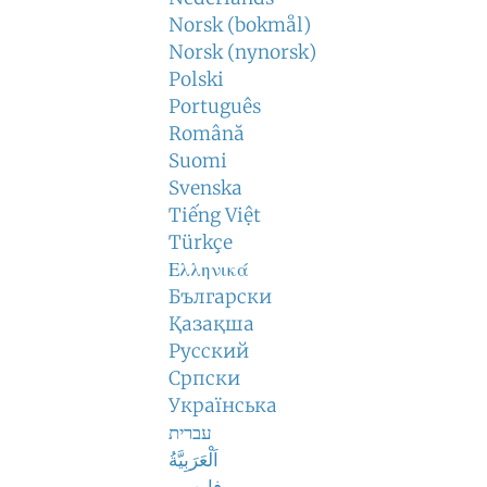
Norsk (bokmål)
Norsk (nynorsk)
Polski
Português
Română
Suomi
Svenska
Tiếng Việt
Türkçe
Ελληνικά
Български
Қазақша
Русский
Српски
Українська
עברית
اَلْعَرَبِيَّةُ