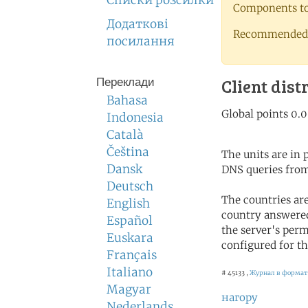
Списки розсилки
Components to 
Додаткові
Recommended 
посилання
Client dist
Переклади
Bahasa
Indonesia
Català
Čeština
The units are in
Dansk
DNS queries from
Deutsch
The countries ar
English
country answered
Español
the server's perm
Euskara
configured for th
Français
Italiano
# 45133 ,
Журнал в формат
Magyar
нагору
Nederlands