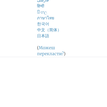
فارسی
हिन्दी
සිංහල
ภาษาไทย
한국어
中文（简体）
日本語
(
Можеш
перекласти?
)