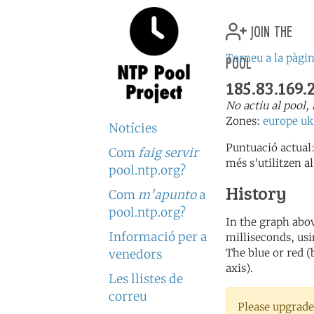
join the
pool
Torneu a la pàgin
185.83.169.
No actiu al pool,
Zones:
europe
uk
Notícies
Puntuació actual
Com
faig servir
més s'utilitzen al
pool.ntp.org?
History
Com
m'apunto
a
pool.ntp.org?
In the graph abov
Informació per a
milliseconds, usin
The blue or red (
venedors
axis).
Les llistes de
correu
Please upgrade