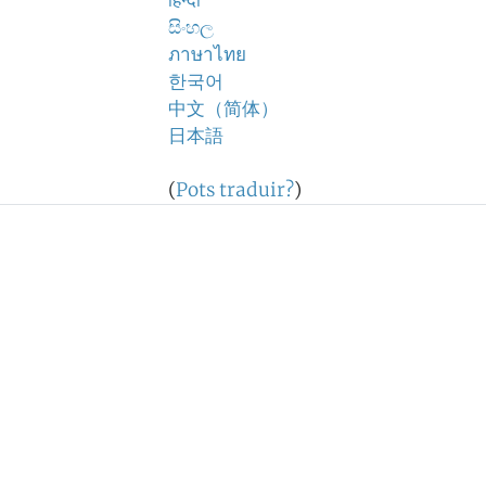
हिन्दी
සිංහල
ภาษาไทย
한국어
中文（简体）
日本語
(
Pots traduir?
)