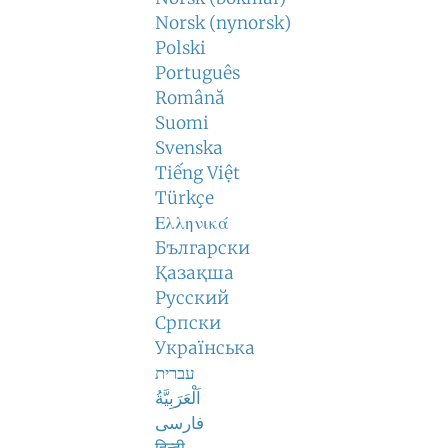
Norsk (nynorsk)
Polski
Português
Română
Suomi
Svenska
Tiếng Việt
Türkçe
Ελληνικά
Български
Қазақша
Русский
Српски
Українська
עברית
اَلْعَرَبِيَّةُ
فارسی