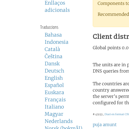
Enllaços
Components to 
adicionals
Recommended 
Traduccions
Client dist
Bahasa
Indonesia
Català
Čeština
Dansk
The units are in
Deutsch
DNS queries from
English
The countries ar
Español
country answered
Euskara
the server's perm
Français
configured for th
Italiano
Magyar
# 45133 ,
Diari en format CS
Nederlands
puja amunt
Norsk (bokmål)