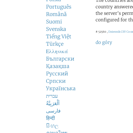
The countries ar
Português
country answered
the server's perm
Română
configured for th
Suomi
Svenska
# 52560 ,
Dziennik CSV
Co o
Tiếng Việt
do góry
Türkçe
Ελληνικά
Български
Қазақша
Русский
Српски
Українська
עברית
اَلْعَرَبِيَّةُ
فارسی
हिन्दी
සිංහල