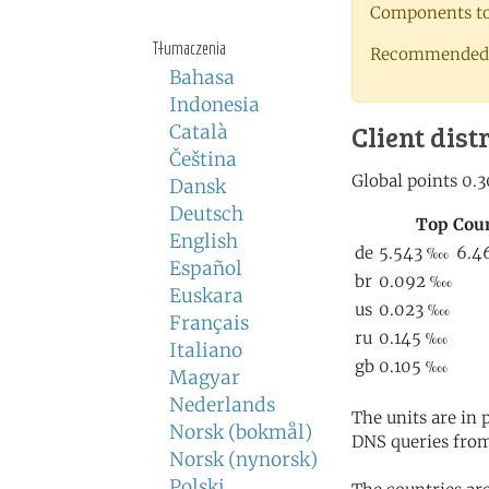
Components to 
Tłumaczenia
Recommended 
Bahasa
Indonesia
Client dist
Català
Čeština
Dansk
Deutsch
English
Español
Euskara
Français
Italiano
Magyar
Nederlands
The units are in
Norsk (bokmål)
DNS queries from
Norsk (nynorsk)
Polski