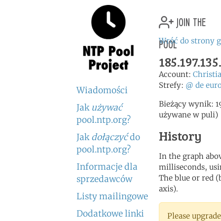
join the
pool
Wróć do strony 
185.197.135
Account:
Christi
Strefy:
@
de
eur
Wiadomości
Bieżący wynik: 1
Jak
używać
używane w puli)
pool.ntp.org?
History
Jak
dołączyć
do
pool.ntp.org?
In the graph abov
Informacje dla
milliseconds, usin
The blue or red (
sprzedawców
axis).
Listy mailingowe
Dodatkowe linki
Please upgrade