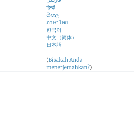
فارسی
हिन्दी
සිංහල
ภาษาไทย
한국어
中文（简体）
日本語
(
Bisakah Anda
menerjemahkan?
)