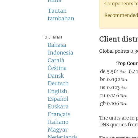
Milis
Components to 
Tautan
Recommended 
tambahan
Client dist
Terjemahan
Bahasa
Indonesia
Català
Čeština
Dansk
Deutsch
English
Español
Euskara
Français
The units are in
Italiano
DNS queries from
Magyar
Nederlands