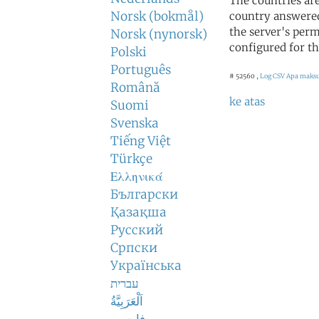
The countries ar
Norsk (bokmål)
country answered
the server's perm
Norsk (nynorsk)
configured for th
Polski
Português
# 52560 ,
Log CSV
Apa maksud
Română
ke atas
Suomi
Svenska
Tiếng Việt
Türkçe
Ελληνικά
Български
Қазақша
Русский
Српски
Українська
עברית
اَلْعَرَبِيَّةُ