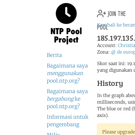
join the
pool
Kembali ke bera
185.197.135
Account:
Christi
Zona:
@
de
euro
Berita
Skor saat ini: 19
Bagaimana saya
yang digunakan 
menggunakan
pool.ntp.org?
History
Bagaimana saya
In the graph abov
bergabung
ke
milliseconds, usin
pool.ntp.org?
The blue or red (
axis).
Informasi untuk
pengembang
Please upgrade