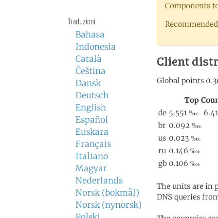
Components to 
Traduzioni
Recommended 
Bahasa
Indonesia
Client dist
Català
Čeština
Dansk
Deutsch
English
Español
Euskara
Français
Italiano
Magyar
Nederlands
The units are in
Norsk (bokmål)
DNS queries from
Norsk (nynorsk)
Polski