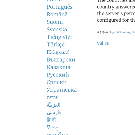
The countries ar
Português
country answered
the server's perm
Română
configured for th
Suomi
Svenska
# 52560 ,
log CSV
Cosa signifi
Tiếng Việt
vai su
Türkçe
Ελληνικά
Български
Қазақша
Русский
Српски
Українська
עברית
اَلْعَرَبِيَّةُ
فارسی
हिन्दी
සිංහල