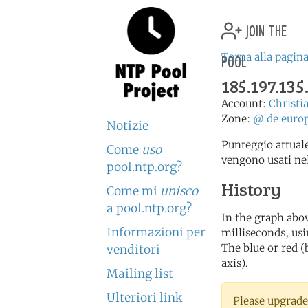
join the
pool
Torna alla pagina
185.197.135
Account:
Christi
Zone:
@
de
euro
Notizie
Punteggio attuale
Come
uso
vengono usati ne
pool.ntp.org?
History
Come mi
unisco
a pool.ntp.org?
In the graph abov
Informazioni per
milliseconds, usin
The blue or red (
venditori
axis).
Mailing list
Ulteriori link
Please upgrade