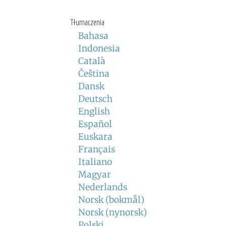
Tłumaczenia
Bahasa
Indonesia
Català
Čeština
Dansk
Deutsch
English
Español
Euskara
Français
Italiano
Magyar
Nederlands
Norsk (bokmål)
Norsk (nynorsk)
Polski