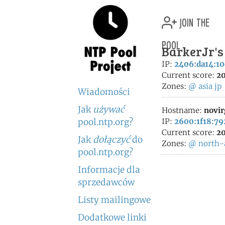
join the
pool
BarkerJr's
IP:
2406:da14:10
Current score:
20
Zones:
@
asia
jp
Wiadomości
Jak
używać
Hostname:
novir
pool.ntp.org?
IP:
2600:1f18:79
Current score:
20
Jak
dołączyć
do
Zones:
@
north-
pool.ntp.org?
Informacje dla
sprzedawców
Listy mailingowe
Dodatkowe linki