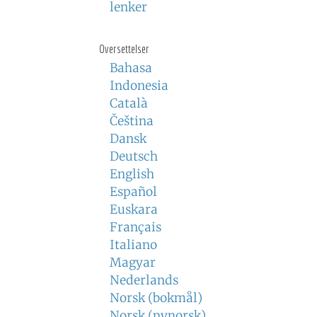
lenker
Oversettelser
Bahasa
Indonesia
Català
Čeština
Dansk
Deutsch
English
Español
Euskara
Français
Italiano
Magyar
Nederlands
Norsk (bokmål)
Norsk (nynorsk)