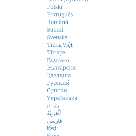
Polski
Português
Română
Suomi
Svenska
Tiếng Việt
Türkçe
Ελληνικά
Български
Қазақша
Русский
Српски
Українська
עברית
اَلْعَرَبِيَّةُ
فارسی
हिन्दी