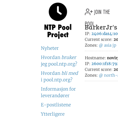
join the
pool
BarkerJr's
IP:
2406:da14:10
Current score:
20
Zones:
@
asia
jp
Nyheter
Hvordan
bruker
Hostname:
novir
jeg pool.ntp.org?
IP:
2600:1f18:79
Current score:
20
Hvordan
bli med
Zones:
@
north-
i pool.ntp.org?
Informasjon for
leverandører
E-postlistene
Ytterligere