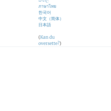
සිංහල
ภาษาไทย
한국어
中文（简体）
日本語
(
Kan du
oversette?
)