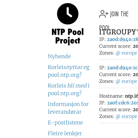
join the
pool
ITGROUPY's
IP:
2a0d:d940:18
Current score:
20
Zones:
@
europe
Nyhende
Korleis
nyttar
eg
IP:
2a0d:d940:1c
pool.ntp.org?
Current score:
20
Zones:
@
europe
Korleis
bli med
i
pool.ntp.org?
Hostname:
ntp.i
IP:
2a0f:cdc6:201
Informasjon for
Current score:
20
leverandørar
Zones:
@
europe
E-postlistene
Fleire lenkjer