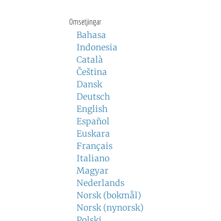
Omsetjingar
Bahasa
Indonesia
Català
Čeština
Dansk
Deutsch
English
Español
Euskara
Français
Italiano
Magyar
Nederlands
Norsk (bokmål)
Norsk (nynorsk)
Polski