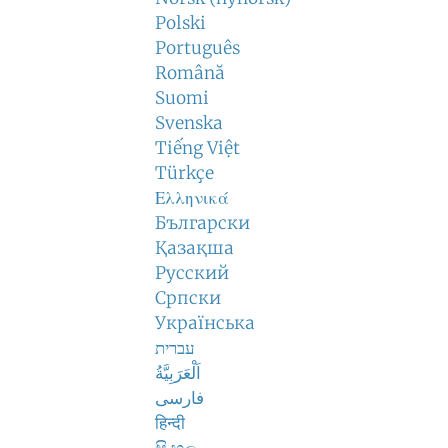
Polski
Português
Română
Suomi
Svenska
Tiếng Việt
Türkçe
Ελληνικά
Български
Қазақша
Русский
Српски
Українська
עברית
اَلْعَرَبِيَّةُ
فارسی
हिन्दी