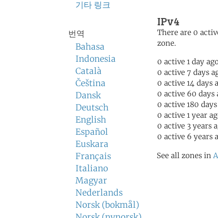
기타 링크
IPv4
There are 0 activ
번역
zone.
Bahasa
Indonesia
0 active 1 day ag
Català
0 active 7 days a
Čeština
0 active 14 days 
0 active 60 days
Dansk
0 active 180 days
Deutsch
0 active 1 year a
English
0 active 3 years 
Español
0 active 6 years 
Euskara
Français
See all zones in
A
Italiano
Magyar
Nederlands
Norsk (bokmål)
Norsk (nynorsk)