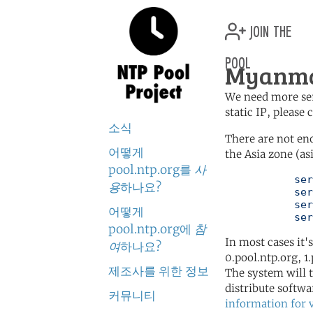
join the
pool
Myanma
We need more serv
static IP, please
소식
There are not en
어떻게
the Asia zone (as
pool.ntp.org를
사
	   server 0.asia.pool.ntp.org

용
하나요?
	   server 1.asia.pool.ntp.org

	   server 2.asia.pool.ntp.org

어떻게
	   se
pool.ntp.org에
참
In most cases it'
여
하나요?
0.pool.ntp.org, 1
제조사를 위한 정보
The system will t
distribute softwa
커뮤니티
information for 