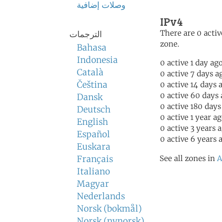
وصلات إضافية
IPv4
There are 0 activ
الترجمات
zone.
Bahasa
Indonesia
0 active 1 day ag
Català
0 active 7 days a
Čeština
0 active 14 days 
0 active 60 days
Dansk
0 active 180 days
Deutsch
0 active 1 year a
English
0 active 3 years 
Español
0 active 6 years 
Euskara
Français
See all zones in
A
Italiano
Magyar
Nederlands
Norsk (bokmål)
Norsk (nynorsk)