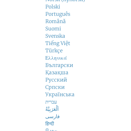
Polski
Português
Română
Suomi
Svenska
Tiếng Việt
Türkçe
Ελληνικά
Български
Қазақша
Русский
Српски
Українська
עברית
اَلْعَرَبِيَّةُ
فارسی
हिन्दी