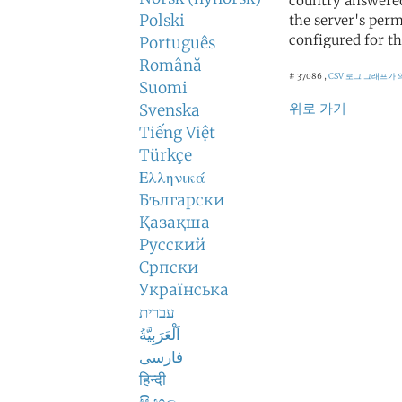
country answered
Polski
the server's perm
configured for th
Português
Română
# 37086 ,
CSV 로그
그래프가 
Suomi
위로 가기
Svenska
Tiếng Việt
Türkçe
Ελληνικά
Български
Қазақша
Русский
Српски
Українська
עברית
اَلْعَرَبِيَّةُ
فارسی
हिन्दी