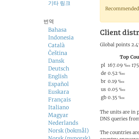
기타 링크
Recommended 
번역
Bahasa
Client dist
Indonesia
Català
Čeština
Dansk
Deutsch
English
Español
Euskara
Français
Italiano
The units are in
Magyar
DNS queries from
Nederlands
Norsk (bokmål)
The countries ar
Norsk (nynorsk)