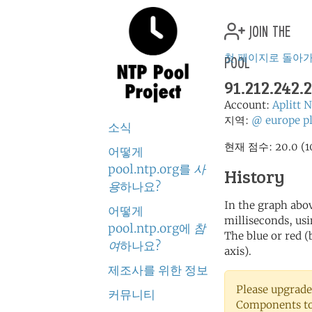
join the
pool
첫 페이지로 돌아
91.212.242.2
Account:
Aplitt 
지역:
@
europe
p
소식
현재 점수: 20.0
어떻게
pool.ntp.org를
사
History
용
하나요?
In the graph abov
어떻게
milliseconds, usin
pool.ntp.org에
참
The blue or red (
여
하나요?
axis).
제조사를 위한 정보
Please upgrade
커뮤니티
Components to 